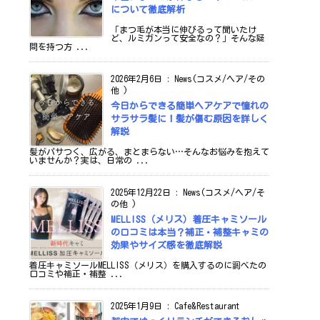
について徹底解析
「まつ毛が本当に伸びるって聞いたけ
ど、ルミガンって安全なの？」そんな疑
問を持つ方 ...
2026年2月6日
:
News(コスメ/ヘア/その
他 )
今日からできる簡単ヘアケアで憧れの
サラサラ髪に！髪が傷む原因を詳しく
解説
髪がパサつく、広がる、まとまらない…そんなお悩みを抱えて
いませんか？実は、日常の ...
2025年12月22日
:
News(コスメ/ヘア/そ
の他 )
MELLISS（メリス）着圧キャミソール
の口コミは本当？補正・補整キャミの
効果やサイズ感を徹底解説
着圧キャミソールMELLISS（メリス）を購入するのに調べたの
口コミや補正・補整 ...
2025年1月9日
:
Cafe&Restaurant