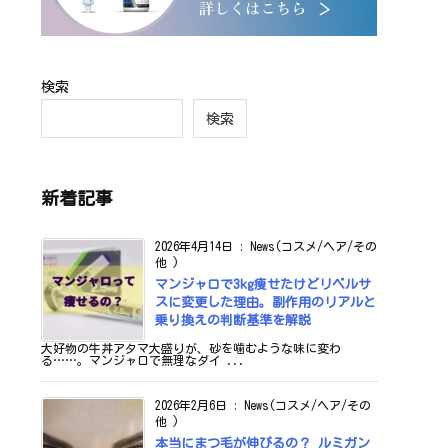
検索
検索
新着記事
2026年4月14日
:
News(コスメ/ヘア/その
他 )
マンジャロで3kg痩せたけどリベルサ
スに変更した理由。副作用のリアルと
乗り換えの判断基準を解説
大好物の牛丼アタマ大盛りが、砂を噛むような味に変わ
る……。マンジャロで無理なダイ ...
2026年2月6日
:
News(コスメ/ヘア/その
他 )
本当にまつ毛が伸びるの？ ルミガン