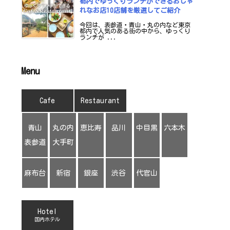
都内でゆっくりランチができるおしゃ
れなお店10店舗を厳選してご紹介
今回は、表参道・青山・丸の内など東京
都内で人気のある街の中から、ゆっくり
ランチが ...
Menu
Cafe
Restaurant
青山
丸の内
恵比寿
品川
中目黒
六本木
表参道
大手町
麻布台
新宿
銀座
渋谷
代官山
Hotel
国内ホテル