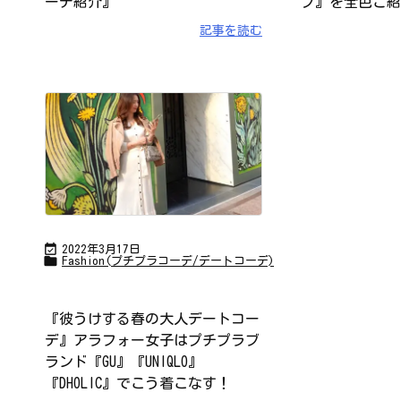
ーデ紹介』
プ』を全色ご紹
記事を読む

2022年3月17日

Fashion(プチプラコーデ/デートコーデ)
『彼うけする春の大人デートコー
デ』アラフォー女子はプチプラブ
ランド『GU』『UNIQLO』
『DHOLIC』でこう着こなす！