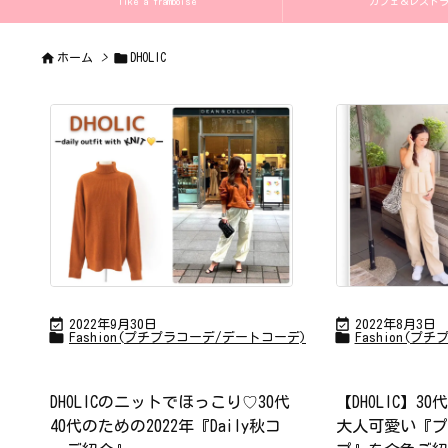
like a framboise
カフェ＆レストラン 


ホーム
>
DHOLIC


2022年9月30日
2022年8月3日


Fashion(プチプラコーデ/デートコーデ)
Fashion(プ
DHOLICのニットでほっこり♡30代
【DHOLIC】3
40代のための2022年『Daily秋コ
大人可愛い『プ