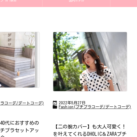
in Tokyo
国内ホテル

2022年5月27日
チプラコーデ/デートコーデ)

Fashion(プチプラコーデ/デートコーデ)
0代40代におすすめの
【二の腕カバー】も大人可愛く！
チプラセットアッ
を叶えてくれるDHOLIC＆ZARAプチ