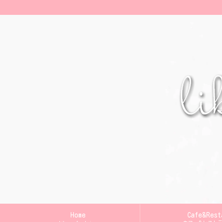
Home
Cafe&Rest