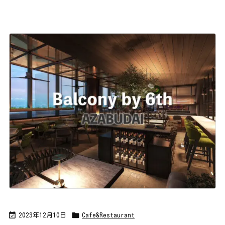


2023年12月10日
Cafe&Restaurant