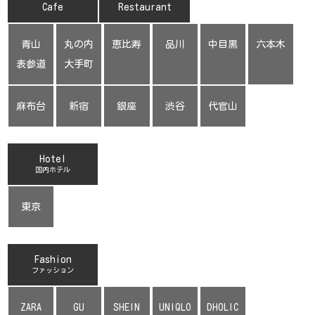
Cafe
Restaurant
青山
丸の内
恵比寿
品川
中目黒
六本木
表参道
大手町
麻布台
新宿
銀座
渋谷
代官山
Hotel
国内ホテル
東京
Fashion
ファッション
ZARA
GU
SHEIN
UNIQLO
DHOLIC