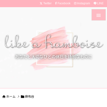
Twitter
Facebook
Instagram
LINE

あなたと大切なひとの休日を特別なものに


ホーム
>
麻布台