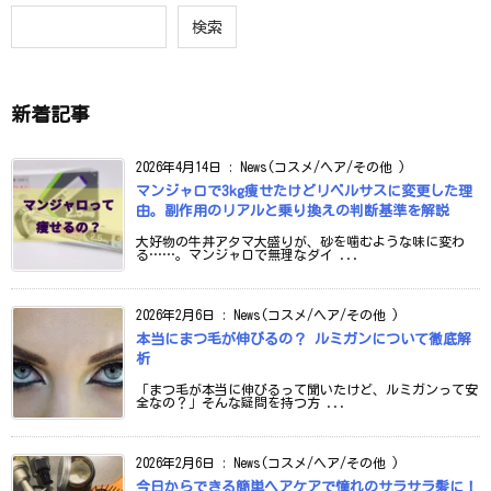
検索
新着記事
2026年4月14日
:
News(コスメ/ヘア/その他 )
マンジャロで3kg痩せたけどリベルサスに変更した理
由。副作用のリアルと乗り換えの判断基準を解説
大好物の牛丼アタマ大盛りが、砂を噛むような味に変わ
る……。マンジャロで無理なダイ ...
2026年2月6日
:
News(コスメ/ヘア/その他 )
本当にまつ毛が伸びるの？ ルミガンについて徹底解
析
「まつ毛が本当に伸びるって聞いたけど、ルミガンって安
全なの？」そんな疑問を持つ方 ...
2026年2月6日
:
News(コスメ/ヘア/その他 )
今日からできる簡単ヘアケアで憧れのサラサラ髪に！