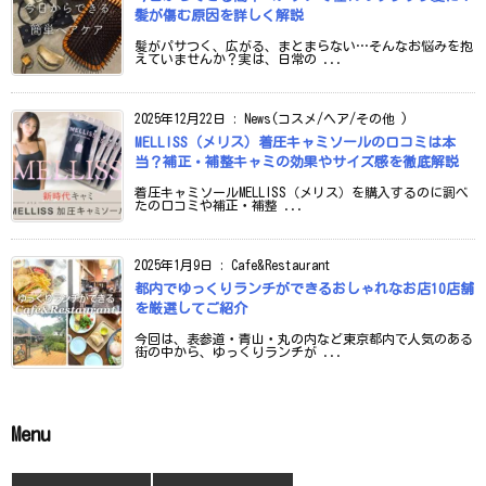
髪が傷む原因を詳しく解説
髪がパサつく、広がる、まとまらない…そんなお悩みを抱
えていませんか？実は、日常の ...
2025年12月22日
:
News(コスメ/ヘア/その他 )
MELLISS（メリス）着圧キャミソールの口コミは本
当？補正・補整キャミの効果やサイズ感を徹底解説
着圧キャミソールMELLISS（メリス）を購入するのに調べ
たの口コミや補正・補整 ...
2025年1月9日
:
Cafe&Restaurant
都内でゆっくりランチができるおしゃれなお店10店舗
を厳選してご紹介
今回は、表参道・青山・丸の内など東京都内で人気のある
街の中から、ゆっくりランチが ...
Menu