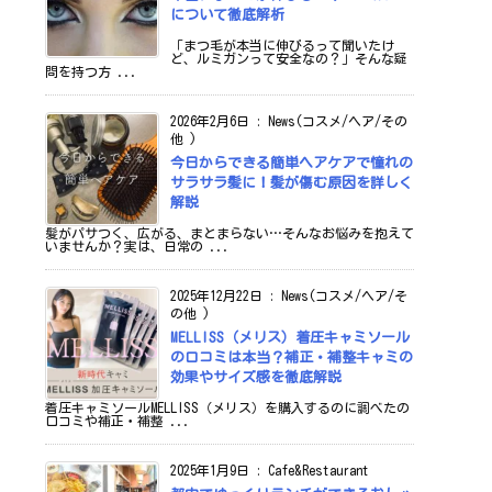
について徹底解析
「まつ毛が本当に伸びるって聞いたけ
ど、ルミガンって安全なの？」そんな疑
問を持つ方 ...
2026年2月6日
:
News(コスメ/ヘア/その
他 )
今日からできる簡単ヘアケアで憧れの
サラサラ髪に！髪が傷む原因を詳しく
解説
髪がパサつく、広がる、まとまらない…そんなお悩みを抱えて
いませんか？実は、日常の ...
2025年12月22日
:
News(コスメ/ヘア/そ
の他 )
MELLISS（メリス）着圧キャミソール
の口コミは本当？補正・補整キャミの
効果やサイズ感を徹底解説
着圧キャミソールMELLISS（メリス）を購入するのに調べたの
口コミや補正・補整 ...
2025年1月9日
:
Cafe&Restaurant