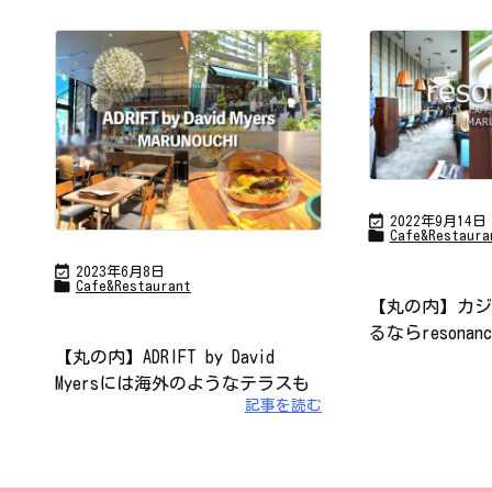

2022年9月14日

Cafe&Restaura

2023年6月8日

Cafe&Restaurant
【丸の内】カジ
るならresona
【丸の内】ADRIFT by David
Myersには海外のようなテラスも
記事を読む