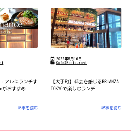

2022年5月16日

Cafe&Restaurant
nt
【大手町】都会を感じるBRIANZA
ュアルにランチす
TOKYOで楽しむランチ
nceがおすすめ
記事を読む
記事を読む