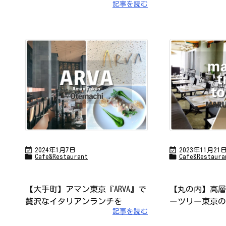
記事を読む


2024年1月7日
2023年11月21


Cafe&Restaurant
Cafe&Restaura
【大手町】アマン東京『ARVA』で
【丸の内】高層
贅沢なイタリアンランチを
ーツリー東京の
記事を読む