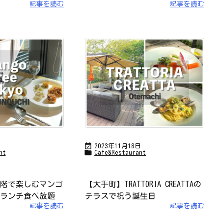
記事を読む
記事を読む

日
2023年11月18日

nt
Cafe&Restaurant
階で楽しむマンゴ
【大手町】TRATTORIA CREATTAの
ランチ食べ放題
テラスで祝う誕生日
記事を読む
記事を読む