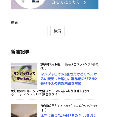
検索
検索
新着記事
2026年4月14日
:
News(コスメ/ヘア/その
他 )
マンジャロで3kg痩せたけどリベルサ
スに変更した理由。副作用のリアルと
乗り換えの判断基準を解説
大好物の牛丼アタマ大盛りが、砂を噛むような味に変わ
る……。マンジャロで無理なダイ ...
2026年2月6日
:
News(コスメ/ヘア/その
他 )
本当にまつ毛が伸びるの？ ルミガン