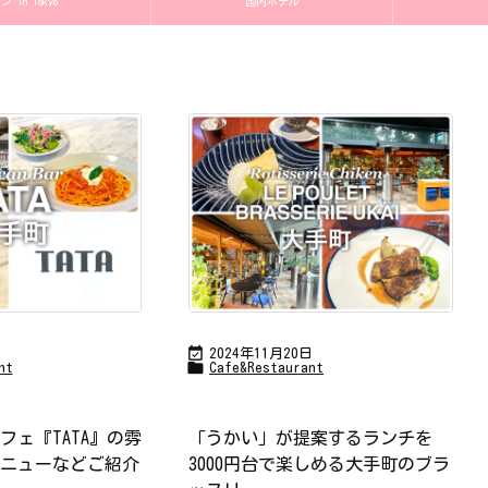
in Tokyo
国内ホテル

日
2024年11月20日

nt
Cafe&Restaurant
フェ『TATA』の雰
「うかい」が提案するランチを
ニューなどご紹介
3000円台で楽しめる大手町のブラ