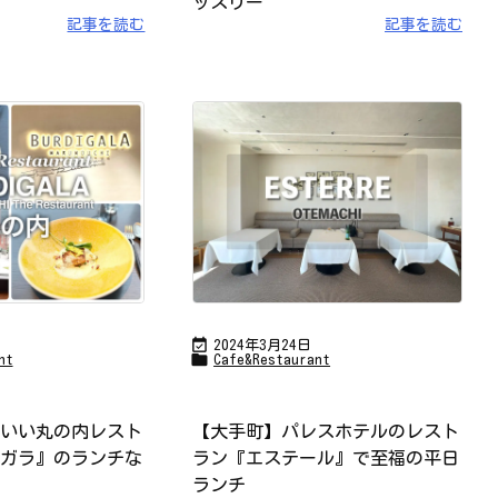
ッスリー
記事を読む
記事を読む

2024年3月24日

nt
Cafe&Restaurant
いい丸の内レスト
【大手町】パレスホテルのレスト
ガラ』のランチな
ラン『エステール』で至福の平日
ランチ