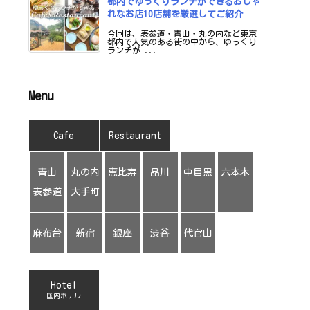
都内でゆっくりランチができるおしゃ
れなお店10店舗を厳選してご紹介
今回は、表参道・青山・丸の内など東京
都内で人気のある街の中から、ゆっくり
ランチが ...
Menu
Cafe
Restaurant
青山
丸の内
恵比寿
品川
中目黒
六本木
表参道
大手町
麻布台
新宿
銀座
渋谷
代官山
Hotel
国内ホテル