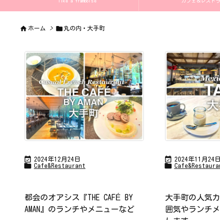
like a framboise
カフェ＆レストラン 


ホーム
>
丸の内・大手町


2024年12月24日
2024年11月24


Cafe&Restaurant
Cafe&Restaura
都会のオアシス『THE CAFÉ BY
大手町の人気カ
AMAN』のランチやメニューなど
囲気やランチメ