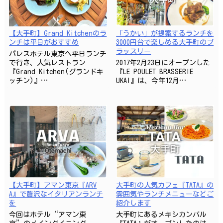
【大手町】Grand Kitchenのラ
「うかい」が提案するランチを
ンチは平日がおすすめ
3000円台で楽しめる大手町のブ
ラッスリー
パレスホテル東京へ平日ランチ
で行き、人気レストラン
2017年2月23日にオープンした
『Grand Kitchen(グランドキ
『LE POULET BRASSERIE
ッチン)』…
UKAI』は、今年12月…
【大手町】アマン東京『ARV
大手町の人気カフェ『TATA』の
A』で贅沢なイタリアンランチ
雰囲気やランチメニューなどご
を
紹介します
今回はホテル“アマン東
大手町にあるメキシカンバル