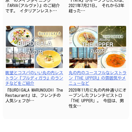
京”のメインダイニング
『TATA』がオープンしたのは、
『ARVA(アルヴァ)』のご紹介
2021年7月21日。 それから3年
です。 イタリアンレスト…
経った…
眺望とコスパのいい丸の内レス
丸の内のユースフルなレストラ
トラン『ブルディガラ』のラン
ン『THE UPPER』の雰囲気やメ
チなどをご紹介
ニューなど
『BURDIGALA MARUNOUCHI The
2020年11月に丸の内仲通りにオ
Restaurant』は、フレンチの
ープンしたフレンチビストロ
人気シェフが…
「THE UPPER」。 今回は、男
性女…