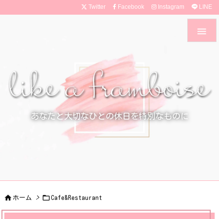
Twitter
Facebook
Instagram
LINE

あなたと大切なひとの休日を特別なものに


ホーム
>
Cafe&Restaurant