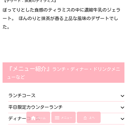
【デザート：抹茶のティラミス】
ぽってりとした食感のティラミスの中に濃縮牛乳のジェラ
ート。 ほんのりと抹茶が香る上品な風味のデザートでし
た。
『メニュー紹介』
ランチ・ディナー・ドリンクメニ
ューなど
ランチコース
平日限定カウンターランチ



メニュー
上へ
ディナーコース
ホーム