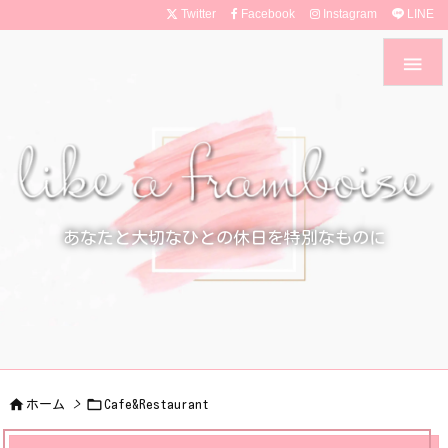
Twitter
Facebook
Instagram
LINE

あなたと大切なひとの休日を特別なものに


ホーム
>
Cafe&Restaurant