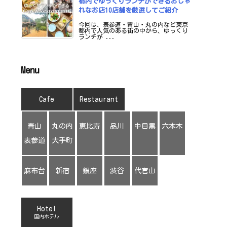
都内でゆっくりランチができるおしゃ
れなお店10店舗を厳選してご紹介
今回は、表参道・青山・丸の内など東京
都内で人気のある街の中から、ゆっくり
ランチが ...
Menu
Cafe
Restaurant
青山
丸の内
恵比寿
品川
中目黒
六本木
表参道
大手町
麻布台
新宿
銀座
渋谷
代官山
Hotel
国内ホテル