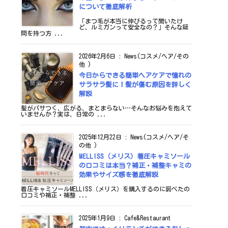
について徹底解析
「まつ毛が本当に伸びるって聞いたけ
ど、ルミガンって安全なの？」そんな疑
問を持つ方 ...
2026年2月6日
:
News(コスメ/ヘア/その
他 )
今日からできる簡単ヘアケアで憧れの
サラサラ髪に！髪が傷む原因を詳しく
解説
髪がパサつく、広がる、まとまらない…そんなお悩みを抱えて
いませんか？実は、日常の ...
2025年12月22日
:
News(コスメ/ヘア/そ
の他 )
MELLISS（メリス）着圧キャミソール
の口コミは本当？補正・補整キャミの
効果やサイズ感を徹底解説
着圧キャミソールMELLISS（メリス）を購入するのに調べたの
口コミや補正・補整 ...
2025年1月9日
:
Cafe&Restaurant