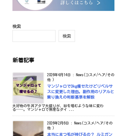
検索
検索
新着記事
2026年4月14日
:
News(コスメ/ヘア/その
他 )
マンジャロで3kg痩せたけどリベルサ
スに変更した理由。副作用のリアルと
乗り換えの判断基準を解説
大好物の牛丼アタマ大盛りが、砂を噛むような味に変わ
る……。マンジャロで無理なダイ ...
2026年2月6日
:
News(コスメ/ヘア/その
他 )
本当にまつ毛が伸びるの？ ルミガン