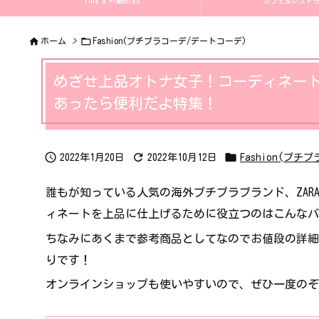
like a framboise
カフェ＆レストラン 


ホーム
>
Fashion(プチプラコーデ/デートコーデ)
めざせ上品オトナ女子！コーディネー
あったら便利だよ特集！



2022年1月20日
2022年10月12日
Fashion(プ
誰もが知っている人気の海外プチプラブランド、ZARA
ィネートを上品に仕上げるために役立つのはこんなバ
ちなみにあくまで参考商品としてなのでお値段の詳細
りです！
オンラインショップも使いやすいので、ぜひ一度のぞ