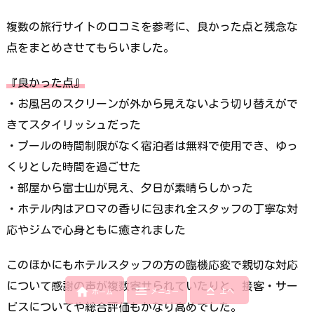
複数の旅行サイトの口コミを参考に、良かった点と残念な
点をまとめさせてもらいました。
『良かった点』
・お風呂のスクリーンが外から見えないよう切り替えがで
きてスタイリッシュだった
・プールの時間制限がなく宿泊者は無料で使用でき、ゆっ
くりとした時間を過ごせた
・部屋から富士山が見え、夕日が素晴らしかった
・ホテル内はアロマの香りに包まれ全スタッフの丁寧な対
応やジムで心身ともに癒されました
このほかにもホテルスタッフの方の臨機応変で親切な対応
について感謝の声が複数寄せられていたりと、接客・サー



メニュー
上へ
ホーム
ビスについてや総合評価もかなり高めでした。