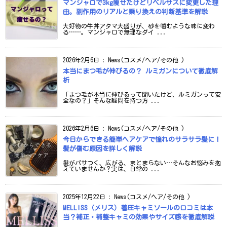
マンジャロで3kg痩せたけどリベルサスに変更した理
由。副作用のリアルと乗り換えの判断基準を解説
大好物の牛丼アタマ大盛りが、砂を噛むような味に変わ
る……。マンジャロで無理なダイ ...
2026年2月6日
:
News(コスメ/ヘア/その他 )
本当にまつ毛が伸びるの？ ルミガンについて徹底解
析
「まつ毛が本当に伸びるって聞いたけど、ルミガンって安
全なの？」そんな疑問を持つ方 ...
2026年2月6日
:
News(コスメ/ヘア/その他 )
今日からできる簡単ヘアケアで憧れのサラサラ髪に！
髪が傷む原因を詳しく解説
髪がパサつく、広がる、まとまらない…そんなお悩みを抱
えていませんか？実は、日常の ...
2025年12月22日
:
News(コスメ/ヘア/その他 )
MELLISS（メリス）着圧キャミソールの口コミは本
当？補正・補整キャミの効果やサイズ感を徹底解説