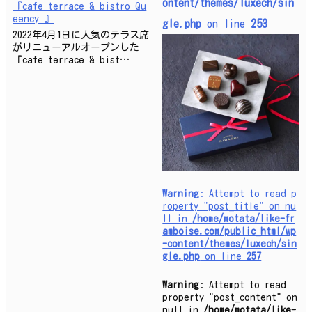
ontent/themes/luxech/sin
『cafe terrace & bistro Qu
eency 』
gle.php
on line
253
2022年4月1日に人気のテラス席
がリニューアルオープンした
『cafe terrace & bist…
Warning
: Attempt to read p
roperty "post_title" on nu
ll in
/home/motata/like-fr
amboise.com/public_html/wp
-content/themes/luxech/sin
gle.php
on line
257
Warning
: Attempt to read
property "post_content" on
null in
/home/motata/like-