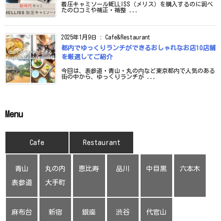
着圧キャミソールMELLISS（メリス）を購入するのに調べ
たの口コミや補正・補整 ...
2025年1月9日
:
Cafe&Restaurant
都内でゆっくりランチができるおしゃれなお店10店舗
を厳選してご紹介
今回は、表参道・青山・丸の内など東京都内で人気のある
街の中から、ゆっくりランチが ...
Menu
Cafe
Restaurant
青山
丸の内
恵比寿
品川
中目黒
六本木
表参道
大手町
麻布台
新宿
銀座
渋谷
代官山