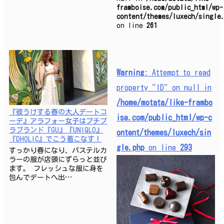
framboise.com/public_html/wp-
content/themes/luxech/single
on line
261
Warning
: Attempt to read
property "ID" on null in
/home/motata/like-frambo
『彼うけする春の大人デートコ
ise.com/public_html/wp-c
ーデ』アラフォー女子はプチプ
ラブランド『GU』『UNIQLO』
ontent/themes/luxech/sin
『DHOLIC』でこう着こなす！
gle.php
on line
293
すっかり春になり、パステルカ
ラーの服が店頭にずらっと並び
ます。 フレッシュな服に身を
包んでデートへ出…