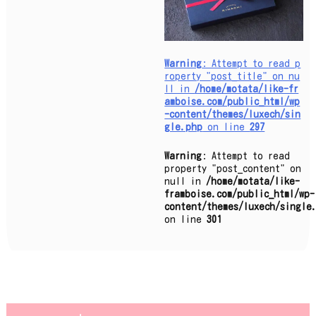
Warning
: Attempt to read p
roperty "post_title" on nu
ll in
/home/motata/like-fr
amboise.com/public_html/wp
-content/themes/luxech/sin
gle.php
on line
297
Warning
: Attempt to read
property "post_content" on
null in
/home/motata/like-
framboise.com/public_html/wp-
content/themes/luxech/single
on line
301