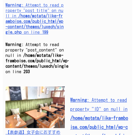
Warning
: Attempt to read p
roperty "post_title" on nu
ll in
/home/motata/like-fr
amboise.com/public_html/wp
-content/themes/luxech/sin
gle.php
on line
199
Warning
: Attempt to read
property "post_content" on
null in
/home/motata/like-
framboise.com/public_html/wp-
content/themes/luxech/single.php
on line
203
Warning
: Attempt to read
property "ID" on null in
/home/motata/like-frambo
ise.com/public_html/wp-c
【表参道】女子会におすすめ