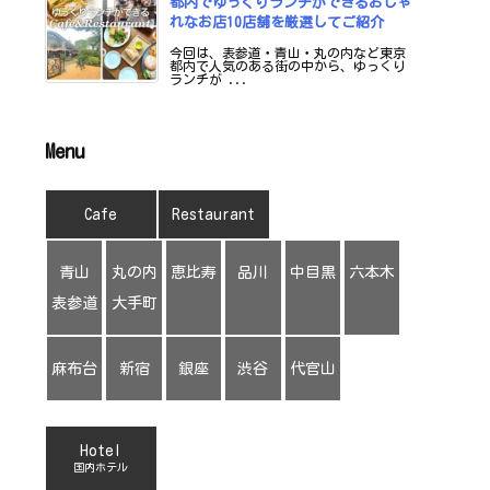
都内でゆっくりランチができるおしゃ
れなお店10店舗を厳選してご紹介
今回は、表参道・青山・丸の内など東京
都内で人気のある街の中から、ゆっくり
ランチが ...
Menu
Cafe
Restaurant
青山
丸の内
恵比寿
品川
中目黒
六本木
表参道
大手町
麻布台
新宿
銀座
渋谷
代官山
Hotel
国内ホテル