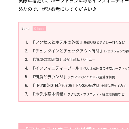
実際に宿泊し、ルーフトップにあるインフィニティー
めたので、ぜひ参考にしてください♪
Menu
1.
『アクセスとホテルの外観』
最寄り駅とタクシー料金など
2.
『チェックインとチェックアウト時間』
レセプションの雰
3.
『部屋の雰囲気』
緑が広がるバルコニー
4.
『インフィニティープール』
代々木公園をのぞむルーフトッ
5.
『朝食とラウンジ』
ラウンジでいただくお洒落な朝食
6.
『TRUNK(HOTEL)YOYOGI PARKの魅力』
実際に行ってみて
7.
『ホテル基本情報』
アクセス・アメニティ・駐車場情報など