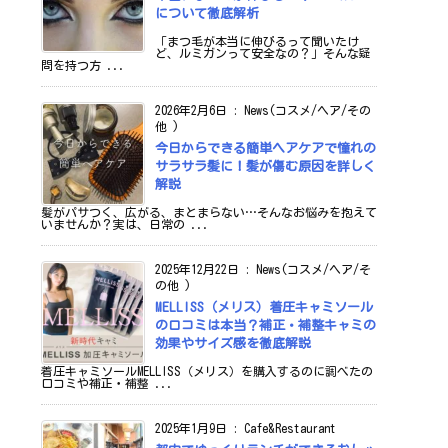
について徹底解析
「まつ毛が本当に伸びるって聞いたけ
ど、ルミガンって安全なの？」そんな疑
問を持つ方 ...
2026年2月6日
:
News(コスメ/ヘア/その
他 )
今日からできる簡単ヘアケアで憧れの
サラサラ髪に！髪が傷む原因を詳しく
解説
髪がパサつく、広がる、まとまらない…そんなお悩みを抱えて
いませんか？実は、日常の ...
2025年12月22日
:
News(コスメ/ヘア/そ
の他 )
MELLISS（メリス）着圧キャミソール
の口コミは本当？補正・補整キャミの
効果やサイズ感を徹底解説
着圧キャミソールMELLISS（メリス）を購入するのに調べたの
口コミや補正・補整 ...
2025年1月9日
:
Cafe&Restaurant