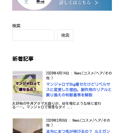
検索
検索
新着記事
2026年4月14日
:
News(コスメ/ヘア/その
他 )
マンジャロで3kg痩せたけどリベルサ
スに変更した理由。副作用のリアルと
乗り換えの判断基準を解説
大好物の牛丼アタマ大盛りが、砂を噛むような味に変わ
る……。マンジャロで無理なダイ ...
2026年2月6日
:
News(コスメ/ヘア/その
他 )
本当にまつ毛が伸びるの？ ルミガン