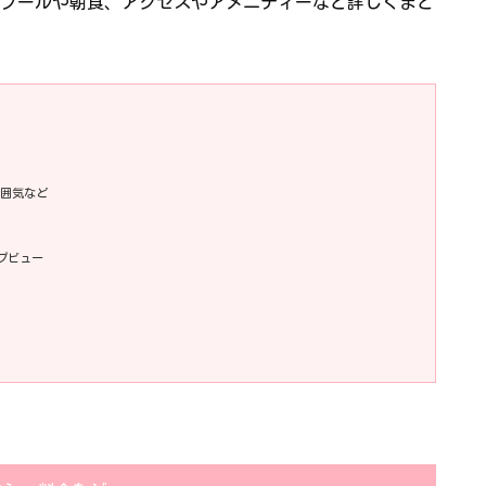
プールや朝食、アクセスやアメニティーなど詳しくまと
囲気など
プビュー