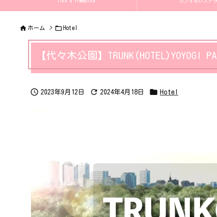
like a framboise
カフェ＆レストラン 


ホーム
>
Hotel
【代々木公園】TRUNK(HOTEL)YOYOG



2023年9月12日
2024年4月18日
Hotel