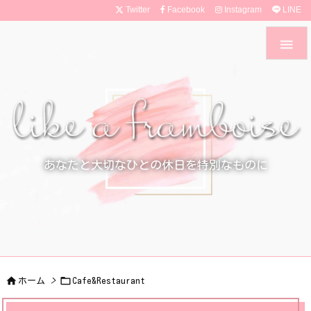
Twitter
Facebook
Instagram
LINE

あなたと大切なひとの休日を特別なものに


ホーム
>
Cafe&Restaurant