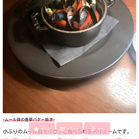
-ムール貝の香草バター焼き-



メニュー
上へ
ホーム
小ぶりのムール貝でペロッと食べられるボリュームです。