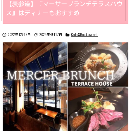
【表参道】『マーサーブランチテラスハウ
ス』はディナーもおすすめ



2022年12月8日
2024年4月17日
Cafe&Restaurant